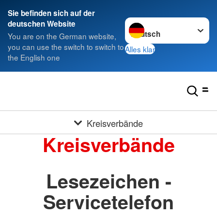
Sie befinden sich auf der
Sprache wechseln zu
deutschen Website
You are on the German website,
you can use the switch to switch to
Alles klar
the English one
Kreisverbände
Kreisverbände
Lesezeichen -
Servicetelefon