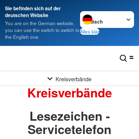
Sie befinden sich auf der
Sprache wechseln zu
deutschen Website
You are on the German website,
you can use the switch to switch to
Alles klar
the English one
Kreisverbände
Kreisverbände
Lesezeichen -
Servicetelefon