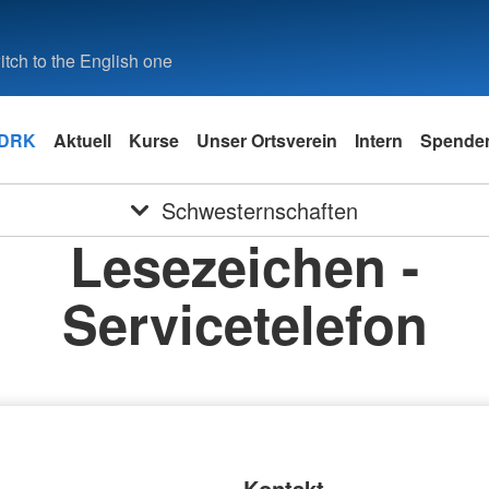
tch to the English one
 DRK
Aktuell
Kurse
Unser Ortsverein
Intern
Spende
Schwesternschaften
Lesezeichen -
Servicetelefon
Kontakt