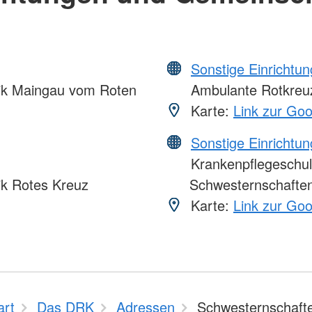
Sonstige Einrichtu
nik Maingau vom Roten
Ambulante Rotkreuz
Karte:
Link zur Go
Sonstige Einrichtu
Krankenpflegeschul
ik Rotes Kreuz
Schwesternschaften
Karte:
Link zur Go
art
Das DRK
Adressen
Schwesternschaft