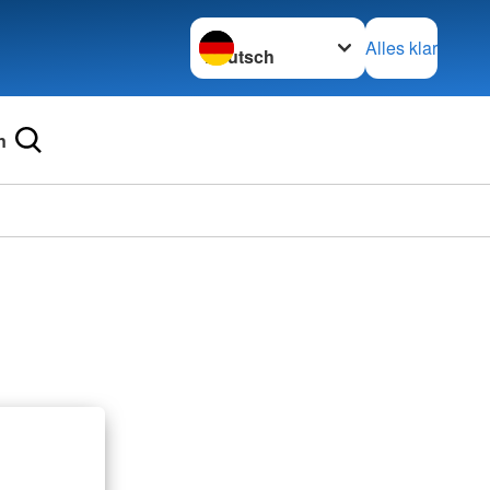
Sprache wechseln zu
Alles klar
n
Ortsve
Dornst