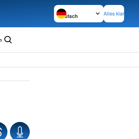
Sprache wechseln zu
Alles klar
n
Ortsve
Dornst