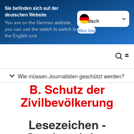
Sie befinden sich auf der
Sprache wechseln zu
deutschen Website
You are on the German website,
you can use the switch to switch to
Alles klar
the English one
Wie müssen Journalisten geschützt werden?
B. Schutz der
Zivilbevölkerung
Lesezeichen -