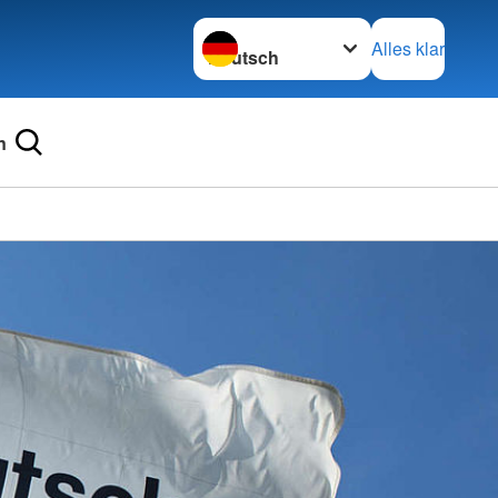
Sprache wechseln zu
Alles klar
n
Ortsve
Dornst