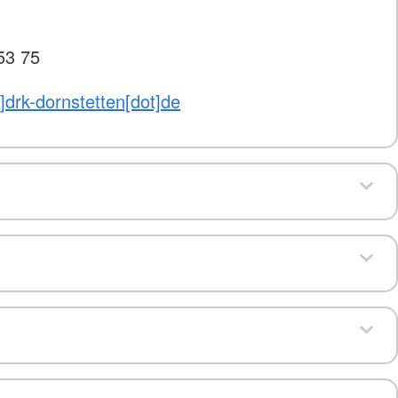
 53 75
]drk-dornstetten[dot]de